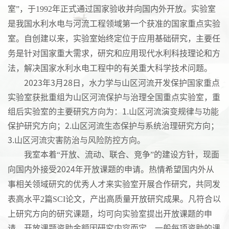
室”，于1992年正式通过国家验收并向国内外开放。实验室
是我国水利水电与河流工程领域第一个获准的国家重点实验
室。自创建以来，实验室始终定位于应用基础研究，主要任
务是针对国家重大需求，研究和应用现代水利科技理论和方
法，解决国家水利水电工程中的有关重大科学技术问题。
2023年3月28日，水力学与山区河流开发保护国家重点
实验室获批重组为山区河流保护与治理全国重点实验室，重
组后实验室的主要研究方向为：1.山区河流演变规律与功能
保护研究方向；2.山区河流生态保护与系统治理研究方向；
3.山区河流灾害防治与风险防控方向。
我
室
本着
“开放、流动、联合、竞争”的建设方针，现面
向国内
外
接受
202
4
年开放课题的申请。热
情
希望国内
外
从
事相关领域研究的
优秀人才
来实验室
开展
合作
研究，共同发
表高水平
2篇SCI论文，产出高质量开放研究成果。
凡符合以
上研究方向的研究课题，均可向实验室提出
开放课题
的申
请。
开放课题
资助金额
因
研究内容而定，一般每项资助的课