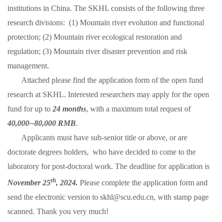
institutions in China. The SKHL consists of the following
three
research divisions
:
(1) Mountain river evolution and functional
protection
;
(2) Mountain river ecological restoration
and
regulation
;
(3) Mountain river disaster prevention and risk
management
.
Attached please find the application form of the open fund
research at SKHL. Interested researchers may apply for the open
fund for up to
24 months
, with a maximum total request of
40,000--8
0,000 RMB
.
Applicants must have sub-senior title or above, or are
doctorate degrees holders,
who have
decided
to come to the
laboratory for post-doctoral work. The deadline for application is
th
November
25
, 202
4
.
Please complete
the
application form
and
sen
d
the electronic version
to
skhl@scu.edu.cn
, with stamp page
scanned.
Thank you very much!