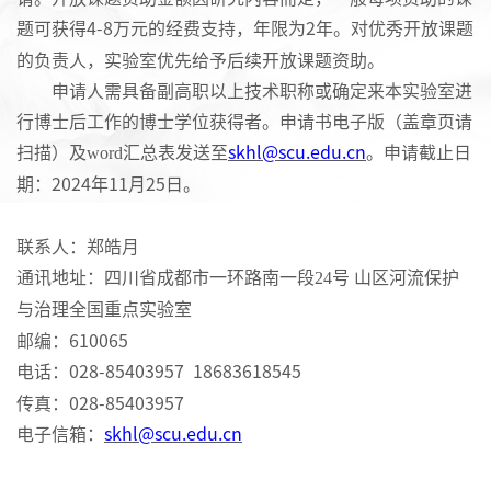
题可获得
4-8
万元的经费支持
，
年限为
2年。
对优秀开放课题
的负责人，实验室优先给予后续开放课题资助。
申请人需具备副高职以上技术职称或确定来本实验室进
行博士后工作的博士学位获得者
。
申请书
电子版
（
盖章页请
扫描
）
及
word汇总表
发送至
skhl@scu.edu.cn
。
申请截
止日
期
：
20
2
4
年
11
月
25
日。
联系人：
郑皓月
通讯地址：
四川省成都市一环路南一段
24号 山区河流保护
与治理全国重点实验室
邮编：
610065
电话：
0
28
-
85403957
18683618545
传真：
028
-
85403957
电子信箱：
skhl@scu.edu.cn