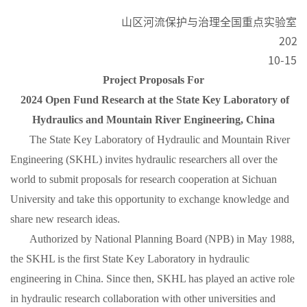
山区河流保护与治理全国重点实验室
202
4
10-
1
5
P
roject
P
roposals
For
20
2
4
Open Fund Research at the State Key Laboratory of
Hydraulics
and
M
ountain River Engineering, China
The State Key Laboratory of Hydraulic and Mountain River
Engineering (SKHL) invites hydraulic researchers all over the
world to submit proposals for research cooperation at Sichuan
University and
take
this opportunity to exchange knowledge and
share
new research ideas.
Authorized by National Planning Board (NPB) in May 1988,
the SKHL is the first State Key Laboratory in hydraulic
engineering in China. Since then, SKHL has played an active role
in hydraulic research collaboration with other universities and