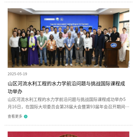
Engineering and Research, IAHR）主席Philippe Gourbesville
教授莅临我室，开展了题为“Hydroinformatics: Challenges &
Recent Evolutions in Concepts and Solutions（水信息学：概
念与解决方案的挑...
2025-05-19
山区河流水利工程的水力学前沿问题与挑战国际课程成
功举办
山区河流水利工程的水力学前沿问题与挑战国际课程成功举办5
月16日，在国际大坝委员会第28届大会暨第93届年会召开期间，
四川大学山区河流保护与治理全国重点实验室和水利水电学院成
查看更多
功承办了“山区河流水利工程的水力学前沿问题与挑战”国际短
课程。本次活动作为中国工程师联合体发起、中国大坝协会承办
的“工程师能力提升项目”的重要组成部分，吸引了来自阿尔及