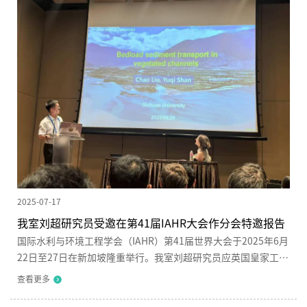
站”成功获批。此次获批建设国家陆地生态系统定位观测研究
站，标志着四川大学在青藏高原生态保护与科研监测领域迈出关
键一步...
2025-07-17
我室刘超研究员受邀在第41届IAHR大会作分会特邀报告
国际水利与环境工程学会（IAHR）第41届世界大会于2025年6月
22日至27日在新加坡隆重举行。我室刘超研究员应英国皇家工程
院院士Vladimir Nikora教授和麻省理工学院Heidi Nepf教授的邀
查看更多
请，在“复杂环境下植被-水沙相互作用研究进展”专题分会场作
题为《植被作用下泥沙运动研究》的特邀主题报告。报告中，刘