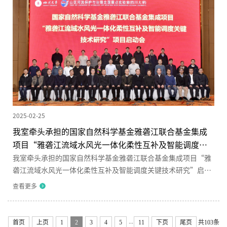
方向所取得的创新性成果。 施雅风先生是我国杰出的地理学
家、冰川...
2025-02-25
我室牵头承担的国家自然科学基金雅砻江联合基金集成
项目“雅砻江流域水风光一体化柔性互补及智能调度关
键技术研究”启动
我室牵头承担的国家自然科学基金雅砻江联合基金集成项目“雅
砻江流域水风光一体化柔性互补及智能调度关键技术研究”启动
2025年2月18日-19日，由我室许唯临院士担任项目负责人的国
查看更多
家自然科学基金雅砻江联合基金集成项目“雅砻江流域水风光一
体化柔性互补及智能调度关键技术研究”在成都举行项目启动
会。会议采取线下与线上相结合的方式进行。国家自然科学基金
...
首页
上页
1
2
3
4
5
11
下页
尾页
共103条