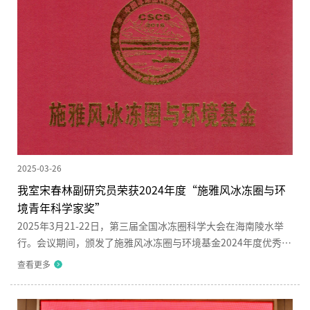
利亚、坦桑尼亚、摩洛哥、埃及、莱索托、纳米比亚、韩国、尼
泊尔、...
2025-03-26
我室宋春林副研究员荣获2024年度“施雅风冰冻圈与环
境青年科学家奖”
2025年3月21-22日，第三届全国冰冻圈科学大会在海南陵水举
行。会议期间，颁发了施雅风冰冻圈与环境基金2024年度优秀科
学家奖和青年科学家奖。秦大河院士、崔鹏院士、张人禾院士、
查看更多
王艳芬校长、丁永建理事长为获奖人颁奖。四川大学山区河流保
护与治理全国重点实验室青年教师宋春林荣获“施雅风冰冻圈与
环境基金青年科学家奖”（共5人），以表彰其在寒区生态水文