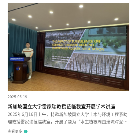
超研究员首先指出在全球气候变化与人类活动双重影响下，河
流、湿地及河口等生态敏感区的植被-水沙耦合过程较以往更加复
杂，...
2025-06-19
新加坡国立大学雷家瑞教授莅临我室开展学术讲座
2025年6月16日上午，特邀新加坡国立大学土木与环境工程系助
理教授雷家瑞莅临我室，开展了题为“水生植被周围湍流对泥沙
冲刷的影响”的学术讲座。讲座由山区河流保护与治理全国重点
查看更多
实验室刘超研究员主持，吸引了多名师生到场聆听，现场互动频