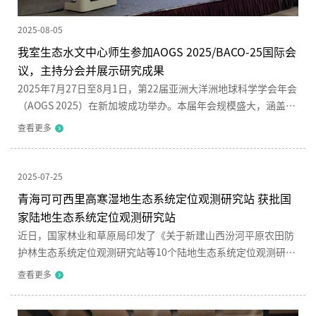
2025-08-05
我室生态水文中心师生参加AOGS 2025/BACO-25国际会
议，主持分会并展示研究成果
2025年7月27日至8月1日，第22届亚洲大洋洲地球科学学会年会
（AOGS 2025）在新加坡成功举办。本届年会规模盛大，涵盖大
气科学、水文科学、生物地球科学等8大主题，设立300余个分会
查看更多
场，吸引了全球51个国家3600多名专家学者参会。山区河流保护
与治理全国重点实验生态水文中心宋春林副研究员、王根绪研究
员联合美国路易斯安那州立大学Y. Jun Xu教授、新加坡南洋理工
2025-07-25
大学Pierre Taillardat教授、天津大学钟君教授及北京师范大学刘
青海可可西里高寒湿地生态系统定位观测研究站 获批国
少...
家陆地生态系统定位观测研究站
近日，国家林业和草原局印发了《关于新建山西汾河平原农田防
护林生态系统定位观测研究站等10个陆地生态系统定位观测研究
站的通知》（林科发〔2025〕46号），由四川大学和中铁西北科
查看更多
学研究院有限公司作为技术支撑单位、青海省草原总站作为建设
单位共同申报的“青海可可西里高寒湿地生态系统定位观测研究