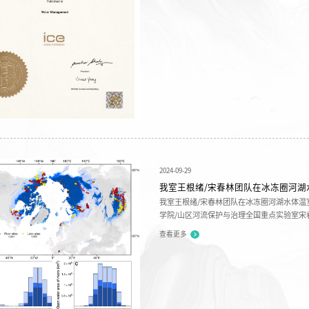
2024-09-29
我室王根绪/宋春林团队在冰冻圈河湖
我室王根绪/宋春林团队在冰冻圈河湖水体温
学院/山区河流保护与治理全国重点实验室宋
际综合性期刊《科学-进展》（Science Advances
查看更多
emissions offset the terrestrial carb
估北半球冰冻圈内陆水体温室气体排放通量和格