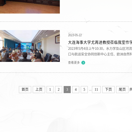
2023-05-22
大连海事大学尤再进教授莅临我室作
2023年5月4日上午10:30，水力学及山
口与航运安全协同创新中心主任、欧洲自然
我室，做了题为“中国海岸带主要...
查看更多
...
首页
上页
1
2
3
4
5
11
下页
尾页
共