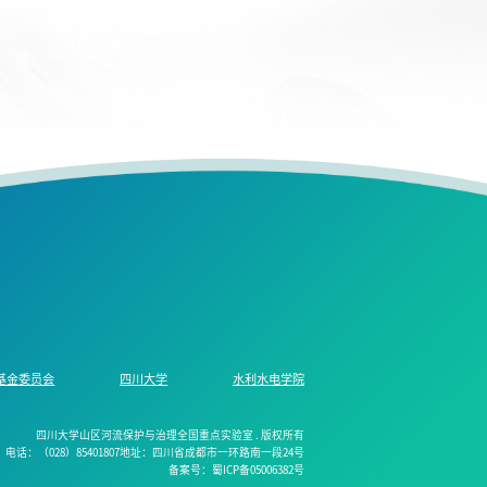
基金委员会
四川大学
水利水电学院
四川大学山区河流保护与治理全国重点实验室 . 版权所有
电话：（028）85401807地址：四川省成都市一环路南一段24号
备案号：蜀ICP备05006382号