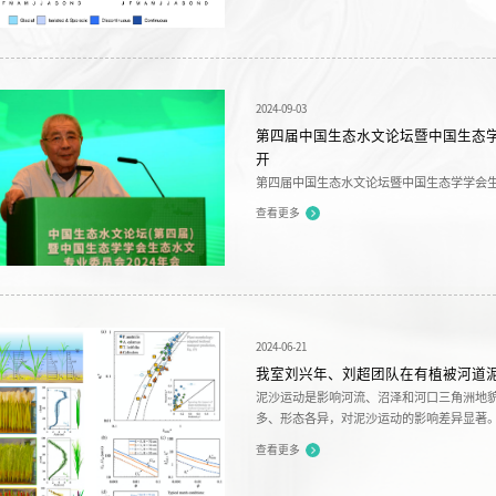
2024-09-03
第四届中国生态水文论坛暨中国生态学
开
第四届中国生态水文论坛暨中国生态学学会生态
日，由四川大学山区河流保护与治理全国重
查看更多
态学学会生态水文专业委员会2024年年会
和谐共生”为主题。来自全国各地82家家高
次会议由中国生态学学会生态水文专业委员会、
2024-06-21
我室刘兴年、刘超团队在有植被河道
泥沙运动是影响河流、沼泽和河口三角洲地
多、形态各异，对泥沙运动的影响差异显著
沼泽和河口三角洲的物理生境演化至关重要
查看更多
键因子是植被密度和植被分布，常常忽略植
泥沙输移量可出现量级式差异，而这种差异背后