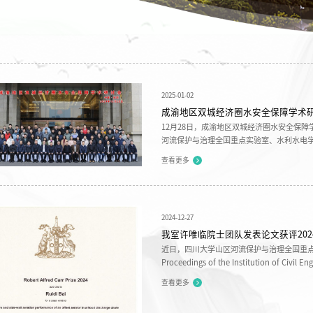
2025-01-02
成渝地区双城经济圈水安全保障学术
12月28日，成渝地区双城经济圈水安全保
河流保护与治理全国重点实验室、水利水电
投资（集团）有限公司等十家单位协办。来自
查看更多
代表参加了会议。 会议开幕式四川大学党
记、董事长王华，重庆市水利投资（集团）有限
2024-12-27
我室许唯临院士团队发表论文获评20
近日，四川大学山区河流保护与治理全国重点
Proceedings of the Institution of Ci
土木工程师学会“罗伯特•卡尔奖”（Robert Alfre
查看更多
wall aeration performance of an offse
纯博士，通讯作者为白瑞迪副研究员，刘善均研