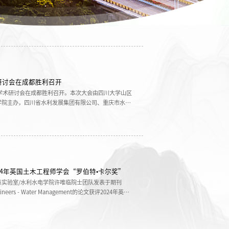
研讨会在成都胜利召开
障学术研讨会在成都胜利召开。本次大会由四川大学山区
学院主办，四川省水利发展集团有限公司、重庆市水利
成渝两地行政事业单位、企业和高校科研院所100余名
委副书记刘晓虎，四川省水利发展集团有限公司党委书
公司副总...
24年英国土木工程师学会“罗伯特•卡尔奖”
实验室/水利水电学院许唯临院士团队发表于期刊
vil Engineers - Water Management的论文获评2024年英国
d Carr Prize）。论文题为“Bottom and side-
t aerator in a flood discharge chute”，第一作者为刘雪
究员...