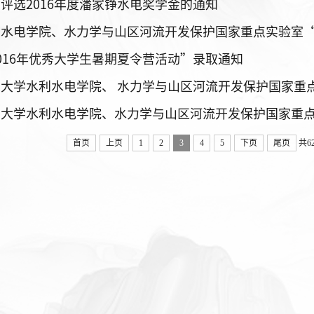
评选2016年度潘家铮水电奖学金的通知
016年优秀大学生暑期夏令营活动”录取通知
首页
上页
1
2
3
4
5
下页
尾页
共6