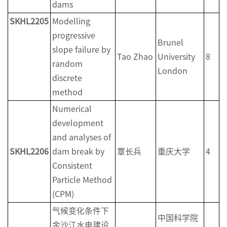
dams
SKHL2
2
0
5
Modelling
progressive
Brunel
slope failure by
Tao Zhao
University
8
random
London
discrete
method
Numerical
development
and analyses of
SKHL2
2
0
6
dam break by
覃长兵
重庆大学
4
Consistent
Particle Method
(CPM)
气候变化条件下
中国科学院
金沙江水电建设