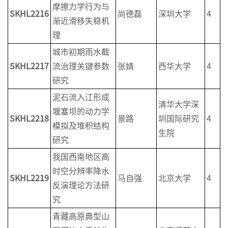
摩擦力学行为与
SKHL2
216
尚德磊
深圳大学
4
渐近滑移失稳机
理
城市初期雨水截
SKHL2
217
流治理关键参数
张婧
西华大学
4
研究
泥石流入江形成
清华大学深
堰塞坝的动力学
SKHL2
218
景路
圳国际研究
4
模拟及堆积结构
生院
研究
我国西南地区高
时空分辨率降水
SKHL2
219
马自强
北京大学
4
反演理论方法研
究
青藏高原典型山