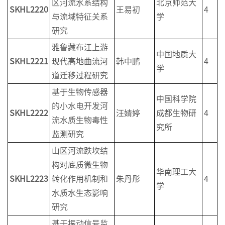
区河流水系结构
北京师范大
SKHL2
220
王易初
4
与流域特征关系
学
研究
雅鲁藏布江上游
中国地质大
SKHL2
221
现代高地曲流河
韩中鹏
4
学
道迁移过程研究
基于生物传感器
中国科学院
的小水电开发河
SKHL2
222
汪婧婷
成都生物研
4
流水质生物毒性
究所
监测研究
山区河流跌坎结
构对底质微生物
华南理工大
SKHL2
223
转化作用机制和
朱丹彤
4
学
水质水生态影响
研究
基于振动信号监