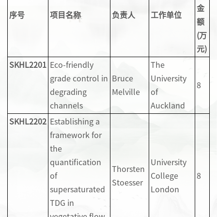
金
序
号
项目名称
负责
人
工作单位
额
(万
元
)
SKHL2
2
01
Eco-friendly
The
grade control in
Bruce
University
8
degrading
Melville
of
channels
Auckland
SKHL2
2
02
Establishing a
framework for
the
quantification
University
Thorsten
of
College
8
Stoesser
supersaturated
London
TDG in
vegetative flow