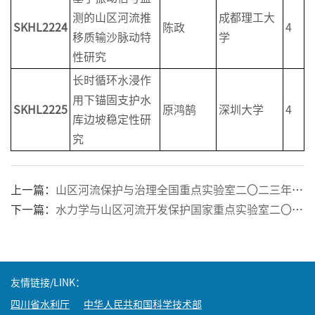
测的山区河流推
成都理工大
SKHL2
224
陈政
4
移质输沙脉动特
学
性研究
长时循环水浸作
用下锚固支护水
SKHL2
225
原鸿鹄
深圳大学
4
库边坡稳定性研
究
上一篇：
山区河流保护与治理全国重点实验室二〇二三年开放课题获批名单
下一篇：
水力学与山区河流开发保护国家重点实验室二〇二〇年开放课题获批名单
友情链接/LINK：
四川省水利厅
中华人民共和国科学技术部