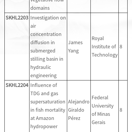
domains
SKHL2
2
03
Investigation on
air
concentration
Royal
diffusion in
James
Institute of
8
submerged
Yang
Technology
stilling basin in
hydraulic
engineering
SKHL2
2
0
4
Influence of
TDG and gas
Federal
supersaturation
Alejandro
University
in fish mortality
Giraldo
8
of Minas
at Amazon
Pérez
Gerais
hydropower