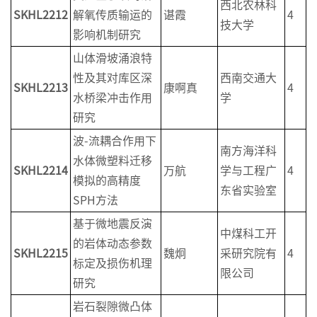
西北农林科
SKHL2
212
解氧传质输运的
谌霞
4
技大学
影响机制研究
山体滑坡涌浪特
性及其对库区深
西南交通大
SKHL2
213
康啊真
4
水桥梁冲击作用
学
研究
波-流耦合作用下
南方海洋科
水体微塑料迁移
SKHL2
214
万航
学与工程广
4
模拟的高精度
东省实验室
SPH方法
基于微地震反演
中煤科工开
的岩体动态参数
SKHL2
215
魏炯
采研究院有
4
标定及损伤机理
限公司
研究
岩石裂隙微凸体