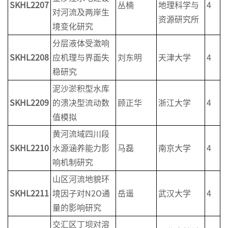
SKHL2
2
0
7
丛楠
地理科学与
4
对河流及两岸生
资源研究所
境变化研究
分层液体受激响
SKHL2
2
0
8
应机理与界面失
刘东明
天津大学
4
稳研究
泥沙淤积型水库
SKHL2
2
0
9
的溃决型流动数
顾正华
浙江大学
4
值模拟
黄河流域四川段
SKHL2
210
水源涵养能力影
马磊
南京大学
4
响机制研究
山区河流地貌环
SKHL2
211
境因子对N2O通
岳遥
武汉大学
4
量的影响研究
交汇区丁坝对溶