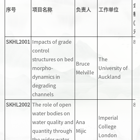
金
序
号
项目名称
负责
人
工作单位
额
(万
元
)
SKHL2001
Impacts of grade
8
control
structures on bed
The
Bruce
morpho-
University of
Melville
dynamics in
Auckland
degrading
channels
SKHL2002
The role of open
8
water bodies on
Imperial
water quality and
Ana
College
quantity through
Mijic
London
the wider water