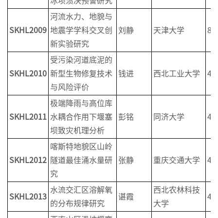
冰坝溃决预警研究
河流水力、地貌与
SKHL2009
地震学学科交叉创
刘静
天津大学
8
新实验研究
受污染河道底泥的
SKHL2010
新型生物修复技术
钱进
西北工业大学
4
与风险评价
极端降雨与高位库
SKHL2011
水耦合作用下堰塞
彭铭
同济大学
4
坝致灾机理分析
喀斯特地貌区山岭
SKHL2012
隧道最佳涌水量研
张静
重庆交通大学
4
究
水流交汇区溶解氧
西北农林科技
SKHL2013
谌霞
4
的分布规律研究
大学