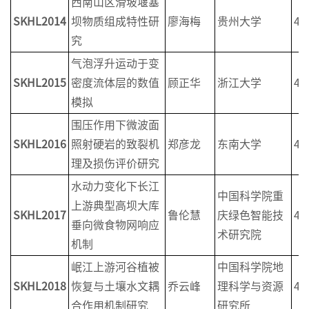
西南山区滑坡堰塞
SKHL2014
坝物质组成特性研
廖海梅
贵州大学
4
究
气泡浮升运动于变
SKHL2015
密度流体层的数值
顾正华
浙江大学
4
模拟
围压作用下微波面
SKHL2016
照射硬岩的致裂机
郑彦龙
东南大学
4
理及损伤评价研究
水动力变化下长江
中国科学院重
上游典型高坝大库
SKHL2017
鲁伦慧
庆绿色智能技
4
垂向微食物网响应
术研究院
机制
岷江上游河谷植被
中国科学院地
SKHL2018
恢复与土壤水文耦
乔云峰
理科学与资源
4
合作用机制研究
研究所