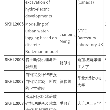
excavation of
(Canada)
hydroelectric
developments
SKHL2005
Modelling of
8
urban water-
STFC
Jianping
logging based on
Daresbury
Meng
discrete
laboratory,UK
Boltzmannmodel
SKHL2006
岩土断裂机理与断
新加坡南洋理
8
魏明东
裂预测
工大学
自密实及纤维增强
华北水利水电
SKHL2007
自密实混凝土断裂
管俊峰
4
大学
的尺寸效应
水库回水区冰盖破
SKHL2008
碎机理联系及冰塞
季顺迎
大连理工大学
4