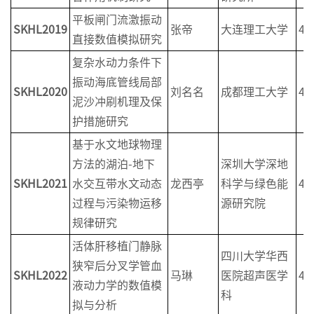
平板闸门流激振动
SKHL2019
张帝
大连理工大学
4
直接数值模拟研究
复杂水动力条件下
振动海底管线局部
SKHL2020
刘名名
成都理工大学
4
泥沙冲刷机理及保
护措施研究
基于水文地球物理
方法的湖泊-地下
深圳大学深地
SKHL2021
水交互带水文动态
龙西亭
科学与绿色能
4
过程与污染物运移
源研究院
规律研究
活体肝移植门静脉
四川大学华西
狭窄后分叉学管血
SKHL2022
马琳
医院超声医学
4
液动力学的数值模
科
拟与分析