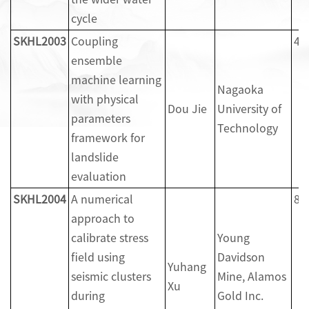
cycle
SKHL2003
Coupling
4
ensemble
machine learning
Nagaoka
with physical
Dou Jie
University of
parameters
Technology
framework for
landslide
evaluation
SKHL2004
A numerical
8
approach to
calibrate stress
Young
field using
Davidson
Yuhang
seismic clusters
Mine, Alamos
Xu
during
Gold Inc.