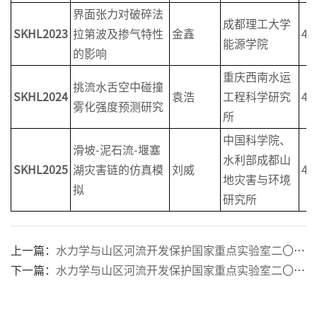
界面张力对破碎法
成都理工大学
SKHL2023
拉第波及掺气特性
金鑫
4
能源学院
的影响
重庆西南水运
挑流水舌空中碰撞
SKHL2024
袁浩
工程科学研究
4
雾化强度预测研究
所
中国科学院、
滑坡-泥石流-堰塞
水利部成都山
SKHL2025
湖灾害链的仿真模
刘威
4
地灾害与环境
拟
研究所
上一篇：
水力学与山区河流开发保护国家重点实验室二〇二二年开放课题获批名单
下一篇：
水力学与山区河流开发保护国家重点实验室二〇二一年开放课题获批名单