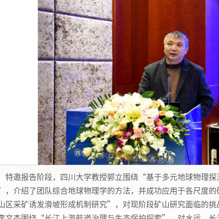
特邀报告阶段，四川大学教授郭立围绕“基于多元地球物理探
”，介绍了团队综合地球物理学的方法，并成功应用于各尺度的
山区采矿诱发滑坡形成机制研究”，对现阶段矿山研究面临的挑
李文杰围绕“长江上游航道治理与生态保护探索”，对水运、长