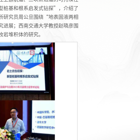
型桩基和根系启发式钻探”，介绍了
所研究员周公旦围绕“地表固液两相
究进展；西南交通大学教授赵晓彦围
枚岩堆积体的研究。