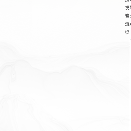
发
岩
流
绕