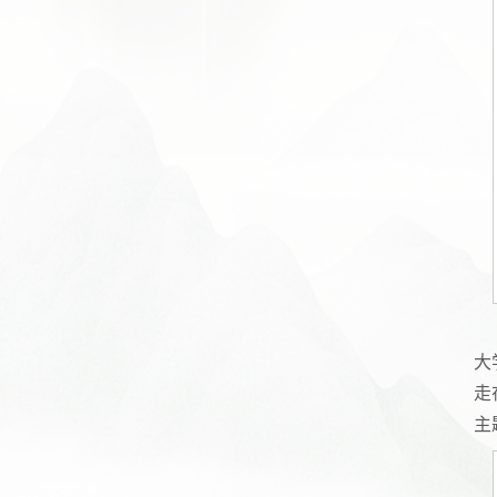
大
走
主