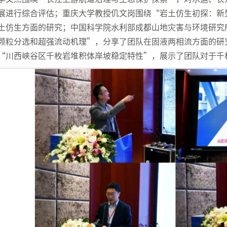
展进行综合评估；重庆大学教授仉文岗围绕“岩土仿生初探：新
土仿生方面的研究；中国科学院水利部成都山地灾害与环境研究
颗粒分选和超强流动机理”，分享了团队在固液两相流方面的研
“川西峡谷区千枚岩堆积体岸坡稳定特性”，展示了团队对于千