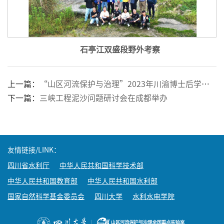
石亭江双盛段野外考察
上一篇：
“山区河流保护与治理”2023年川渝博士后学术交流活动在四川大学举办
下一篇：
三峡工程泥沙问题研讨会在成都举办
友情链接/LINK：
四川省水利厅
中华人民共和国科学技术部
中华人民共和国教育部
中华人民共和国水利部
国家自然科学基金委员会
四川大学
水利水电学院