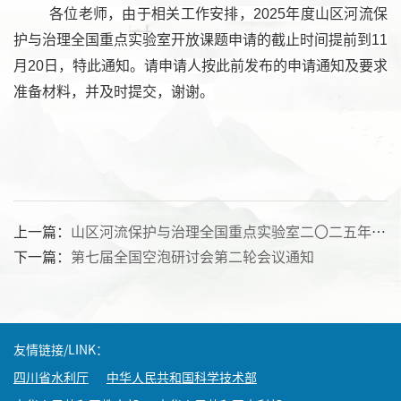
各位
老师
，由于
相关工作安排
，
2025年度山区河流保
护与治理全国重点实验室开放课题申请
的截止时间提前到
11
月
20
日，
特此通知
。
请申请人
按
此前发布的
申请通知
及
要求
准备材料，并
及时
提交
，
谢谢
。
上一篇：
山区河流保护与治理全国重点实验室二〇二五年开放课题获批名单
下一篇：
第七届全国空泡研讨会第二轮会议通知
友情链接/LINK：
四川省水利厅
中华人民共和国科学技术部