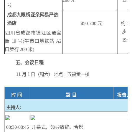
288
元
13mi
号
成都九眼桥亚朵网易严选
酒店
450-700
元
约
13
步
四川省成都市锦江区通宝
19mi
街
19
号
(
牛市口地铁站
A2
口步行
200
米
)
五、会议日程
11
月
1
日（周六）
地点：五福堂一楼
时
间
题
目
报告人
主持人：
08:30-08:45
开幕式、领导致辞、合影