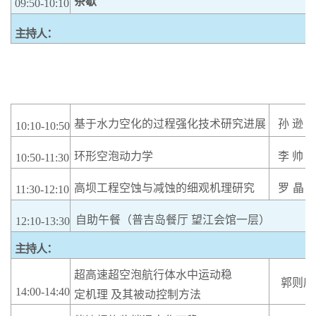
茶歇
09:50-10:10
主持人：
基于水力空化的过程强化技术研究进展
孙
逊
10:10-10:50
环形空泡动力学
李
帅
10:50-11:30
高坝工程空蚀与减蚀的细观机理研究
罗
晶
11:30-12:10
自助午餐（普吉岛餐厅
望江会馆一层）
12:10-13:30
主持人：
超高速超空泡航行体水中运动稳
郭则庆
14:00-14:40
定机理
及其被动控制方法