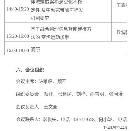
伴流螺旋桨梢涡空化不稳
王鑫程
14:40-15:20
定性
及中频宽带噪声猝发
机制研究
基于融合物理信息智能建模方
丘润荻
15:20-16:00
法的
空泡运动求解
调研
16:00-18:00
六、会议组织
会议主席：许唯临、颜开
组织委员会：颜开、张建民、刘桦、邵雪明、张阿漫
会议负责人：王文全
会议联系人：裴俊先，电话
13207119558、何小泷，
电话
13402872446