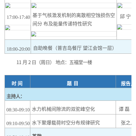
基于气核激发机制的离散相空蚀损伤空
邱
宁
17:00-17:40
间分
布及能量传递特性研究
自助晚餐（普吉岛餐厅
望江会馆一层）
18:00-20:00
11
月
2
日（周日）
地点：五福堂一楼
时
间
题
目
报告人
主持人：
水力机械间隙流的双驼峰空化
谭
磊
08:30-09:10
水下聚爆载荷时空分布规律研究
张之凡
09:10-09:50