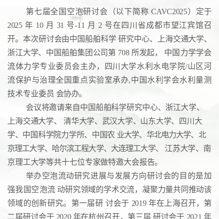
第七届全国空泡研讨会（以下简称
CAVC2025）定于
2025
年
10
月
31
号-11
月
2
号在四川省成都市望江宾馆召
开。本次研讨会由中国船舶科学
研究中心、上海交通大学、
浙江大学、中国船舶集团公司第
708
所发起，
中国力学学会
流体力学专业委员会主办，四川大学水利水电学院/山区河
流保护与治理全国重点实验室承办,中国水利学会水利量测
技术专业委员
会协办。
会议将邀请来自中国船舶科学研究中心、浙江大学、
上海交通大学、
清华大学、武汉大学、山东大学、四川大
学、中国科学院力学所、
中国农
业大学、华北电力大学、北
京理工大学、哈尔滨工程大学、大连理工大学、
江苏大学、南
京理工大学等共十七位专家做特邀大会报告。
举办空泡流动研究进展与发展方向研讨会的目的是加
强我国空
泡流
动研究领域的学术交流，凝聚力量共同推动该
领域的创新研究。
第一届研
讨会于
2019
年在上海召开，第
二届研讨会于
2020
年在杭州召开，第三届
研讨会于
2021
年