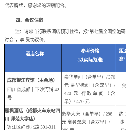
代表胸牌，感谢您的理解配合。
四、会议住宿
注：请您自行联系酒店预订住宿，报“第七届全国空泡研
讨会”，享
受协议价。
距会
参考价格
酒店名称
离
/
(
以实际为准
)
豪华单间（含单早）
/ 370
成都望江宾馆（主会场）
元
豪华标间（含双早）
/
会
四川省成都市下沙河铺
42
420
元
行政单间（含
号
早）
/ 470
元
麗枫酒店（成都火车东站四
豪华大床（含单早）
/ 288
约
10
川
师范大学店）
元
商务双床（含双早）
/
步
锦江区静沙北路
301-311