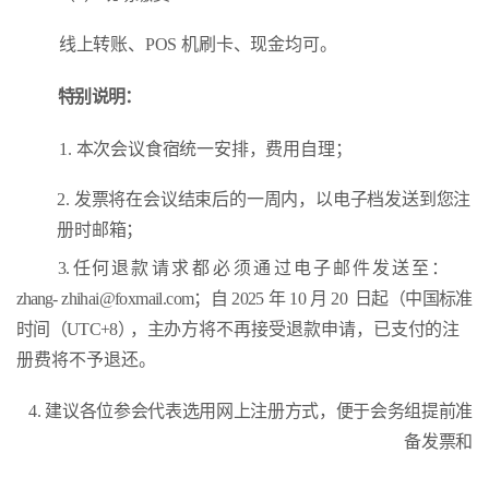
线上转账、
POS
机刷卡、现金均可。
特别说明：
1.
本次会议食宿统一安排，费用自理；
2.
发票将在会议结束后的一周内，以电子档发送到您注
册时邮箱；
3.
任
何 退 款
请 求
都
必
须 通
过 电 子 邮 件 发 送 至 ：
zhang
-
zhihai@foxmail.com
；自
2025
年
10
月
20
日起（中国标准
时间
（
UTC+8
），
主办方将不再接受退款申请，已支付的注
册费将不予退还。
4.
建议各位参会代表选用网上注册方式，便于会务组提前准
备发票和