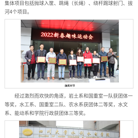
集体项目包括抛球入筐、跳绳（长绳）、绕杆踢球射门、拔
河4个项目。
经过激烈而欢快的角逐，岩土系和国重室一队获团体一
等奖，水工系、国重室二队、农水系获团体二等奖，水文
系、能动系和学院行政获团体三等奖。