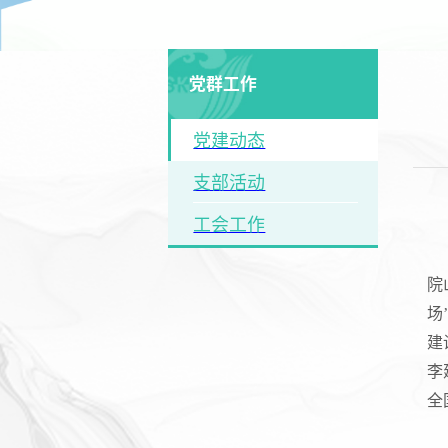
党群工作
党建动态
支部活动
工会工作
院
场
建
李
全