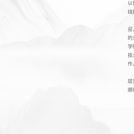
以
绕
迎
的
学
技
作
层
顺