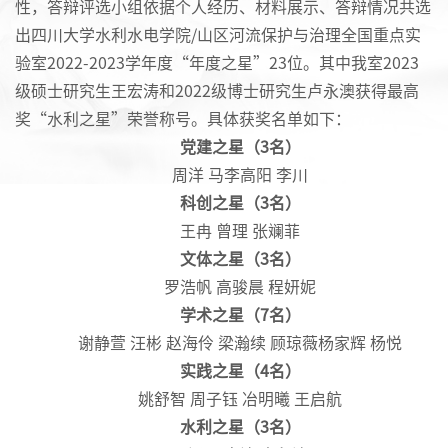
性，答辩评选小组依据个人经历、材料展示、答辩情况共选
出四川大学水利水电学院/山区河流保护与治理全国重点实
验室2022-2023学年度“年度之星”23位。其中我室2023
级硕士研究生王宏涛和2022级博士研究生卢永澳获得最高
奖“水利之星”荣誉称号。具体获奖名单如下：
党建之星（3名）
周洋 马李高阳 李川
科创之星（3名）
王冉 曾理 张斓菲
文体之星（3名）
罗浩帆 高骏晨 程妍妮
学术之星（
7
名）
谢静萱 汪彬 赵海伶 梁瀚续 顾琼薇杨家辉 杨悦
实践之星（
4
名）
姚舒智 周子钰 冶明曦 王启航
水利之星（3名）