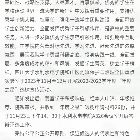
基础性、战略性支撑。人尽其才，百事俱举。优秀的学生在
学校建设世界一流大学的新征程中发挥着重要作用，支持优
秀学子挑大梁、担重任，强化一流学生团队建设，全面释放
学生创新活力，全面发挥优秀学子引领作用，是高校的重要
任务。为进一步发挥优秀学生示范引领作用，增强朋辈互助
效能，在学院内营造对标先进、学习先进、赶超先进的浓厚
氛围，展现我院学子勇攀科研高峰、投身实践一线、全面发
展、多角度成才的精神和风貌，发掘学生菁英，树立学子榜
样，四川大学水利水电学院和山区河流保护与治理全国重点
实验室于2023年11月至12月开展2022-2023学年度“年度
之星”选树宣传活动。
通知发出后，我室学子积极响应，经本人申请、年级推
荐、院系审核，共收到“年度之星”选树申请材料26份，并
于11月23日下午14：30于水利水电学院A326会议室开展答
辩评选工作。
秉持公平公正公开原则，保证候选人的代表性和特色