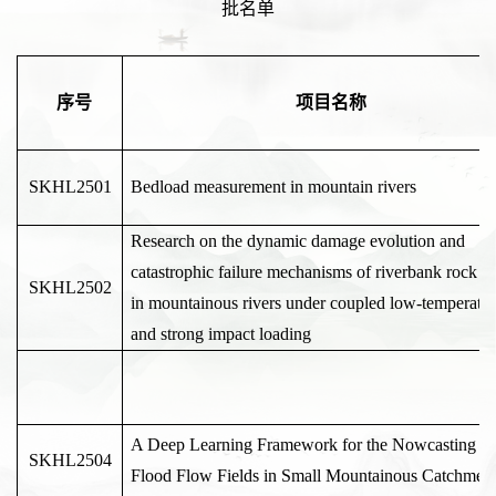
批
名单
序号
项目名称
SKHL2501
Bedload measurement in mountain rivers
Research on the dynamic damage evolution and
catastrophic failure mechanisms of riverbank rock m
SKHL2502
in mountainous rivers under coupled low-temperatu
and strong impact loading
A Deep Learning Framework for the Nowcasting of
SKHL2504
Flood Flow Fields in Small Mountainous Catchmen