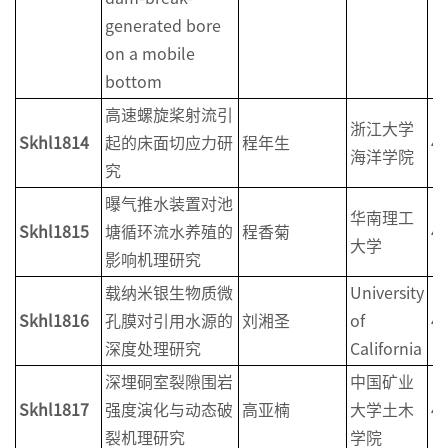
generated bore
on a mobile
bottom
高速螺旋桨射流引
浙江大学
Skhl1814
起的床面切应力研
程年生
4
海洋学院
究
曝气推水装置对池
华南理工
Skhl1815
塘循环流水养殖的
程香菊
4
大学
影响机理研究
载纳米银生物质微
University
Skhl1816
孔膜对引用水源的
刘湘圣
of
4
深度处理研究
California
深埋硐室裂隙围岩
中国矿业
Skhl1817
强度演化与动态破
高亚楠
大学土木
4
裂机理研究
学院