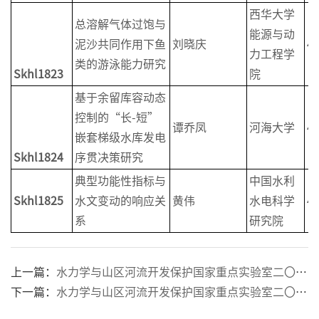
西华大学
总溶解气体过饱与
能源与动
泥沙共同作用下鱼
刘晓庆
4
力工程学
类的游泳能力研究
Skhl1823
院
基于余留库容动态
控制的“长-短”
谭乔凤
河海大学
4
嵌套梯级水库发电
Skhl1824
序贯决策研究
典型功能性指标与
中国水利
Skhl1825
水文变动的响应关
黄伟
水电科学
4
系
研究院
上一篇：
水力学与山区河流开发保护国家重点实验室二〇二一年开放课题获批名单
下一篇：
水力学与山区河流开发保护国家重点实验室二〇一九年开放课题获批名单