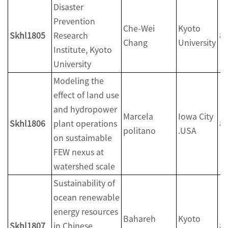
Disaster
Prevention
Che-Wei
Kyoto
Skhl1805
Research
8
Chang
University
Institute, Kyoto
University
Modeling the
effect of land use
and hydropower
Marcela
Iowa City
Skhl1806
plant operations
8
politano
.USA
on sustaimable
FEW nexus at
watershed scale
Sustainability of
ocean renewable
energy resources
Bahareh
Kyoto
Skhl1807
in Chinese
8