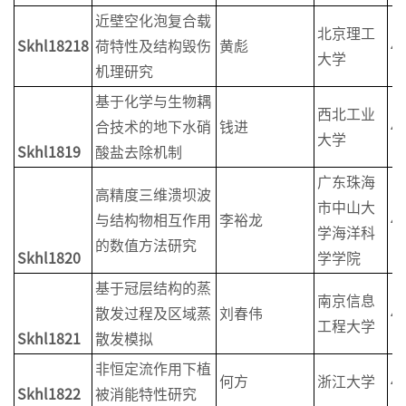
近壁空化泡复合载
北京理工
Skhl18218
荷特性及结构毁伤
黄彪
4
大学
机理研究
基于化学与生物耦
西北工业
合技术的地下水硝
钱进
4
大学
Skhl1819
酸盐去除机制
广东珠海
高精度三维溃坝波
市中山大
与结构物相互作用
李裕龙
4
学海洋科
的数值方法研究
Skhl1820
学学院
基于冠层结构的蒸
南京信息
散发过程及区域蒸
刘春伟
4
工程大学
Skhl1821
散发模拟
非恒定流作用下植
何方
浙江大学
4
Skhl1822
被消能特性研究