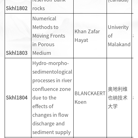
Skhl1802
rocks
Numerical
Methods to
Univerity
Khan Zafar
Moving Fronts
of
8
Hayat
in Porous
Malakand
Skhl1803
Medium
Hydro-morpho-
sedimentological
processes in river
confluence zone
奥地利维
BLANCKAERT
Skhl1804
due to the
也纳技术
8
Koen
effects of
大学
changes in flow
discharge and
sediment supply