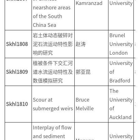
Kamranzad
University
nearshore areas
of the South
China Sea
岩土体动态破碎对
Brunel
Skhl1808
泥石流运动特性影
赵涛
University
8
响的研究
London
植被条件下交汇河
University
Skhl1809
道水流运动特性及
郭亚昆
of
8
数值模拟研究
Bradford
The
Scour at
Bruce
University
Skhl1810
3
submerged weirs
Melville
of
Auckland
Interplay of flow
and sediment
University