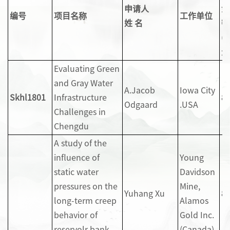
申请人
金
编号
项目名称
工作单位
姓 名
额
(
元
Evaluating Green
and Gray Water
A.Jacob
Iowa City
Skhl1801
Infrastructure
8
Odgaard
.USA
Challenges in
Chengdu
A study of the
influence of
Young
static water
Davidson
pressures on the
Mine,
Yuhang Xu
8
long-term creep
Alamos
behavior of
Gold Inc.
reservolr bank
(Canada)