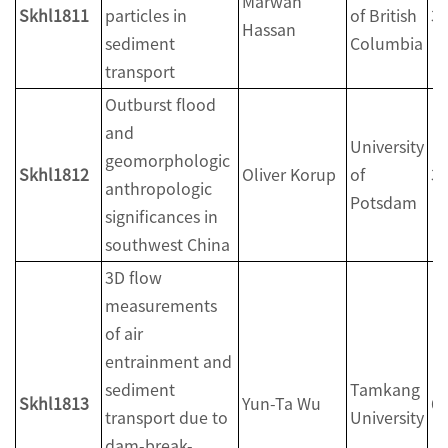
Marwan
Skhl1811
particles in
of British
3
Hassan
sediment
Columbia
transport
Outburst flood
and
University
geomorphologic
Skhl1812
Oliver Korup
of
3
anthropologic
Potsdam
significances in
southwest China
3D flow
measurements
of air
entrainment and
sediment
Tamkang
Skhl1813
Yun-Ta Wu
6
transport due to
University
dam-break-