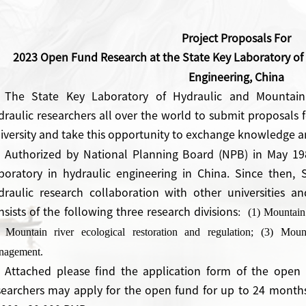
P
roject
P
roposals
For
20
2
3
Open Fund Research at the State Key Laboratory of
Engineering, China
The State Key Laboratory of Hydraulic and Mountain 
draulic researchers all over the world to submit proposals 
iversity and
take
this opportunity to exchange knowledge 
Authorized by National Planning Board (NPB) in May 198
boratory in hydraulic engineering in China. Since then, 
draulic research collaboration with other universities a
nsists of the following
three
research divisions
:
(1) Mountain 
 Mountain river ecological restoration
and
regulation; (3) Moun
nagement.
Attached please find the application form of the open 
searchers may apply for the open fund for up to
24 month