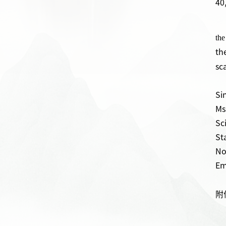
40
the
t
sc
Si
Ms
Sci
St
No
Em
附