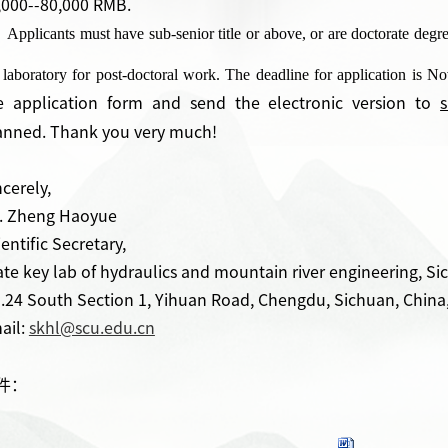
,000--8
0,000 RMB
.
Applicants must have sub-senior title or above, or are doctorate deg
 laboratory for post-doctoral work. The deadline for application is
No
he
application form
and
sen
d
the electronic version
to
anned.
Thank you very much!
ncerely,
.
Zheng Haoyue
entific Secretary,
ate key lab of hydraulics and mountain river engineering, Si
.24 South Section 1, Yihuan Road, Chengdu, Sichuan, China
ail:
skhl@scu.edu.cn
件：