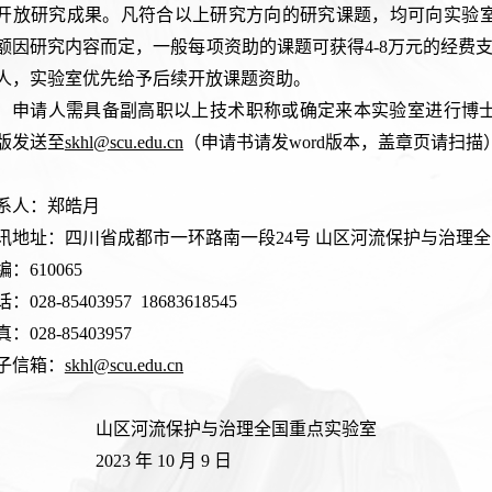
开放研究成果。凡符合以上研究方向的研究课题，均可向实验
额因研究内容而定，一般每项资助的课题可获得4-8万元的经费
人，实验室优先给予后续开放课题资助。
申请人需具备副高职以上技术职称或确定来本实验室进行博
版发送至
skhl@scu.edu.cn
（申请书请发word版本，
盖章页请扫描
系人：郑皓月
讯地址：四川省成都市一环路南一段24号 山区河流保护与治理
编：610065
话：
0
28
-
85403957 18683618545
真：028
-
85403957
子信箱：
skhl@scu.edu.cn
山区河流保护与治理全国重点实验室
023 年 10 月 9 日