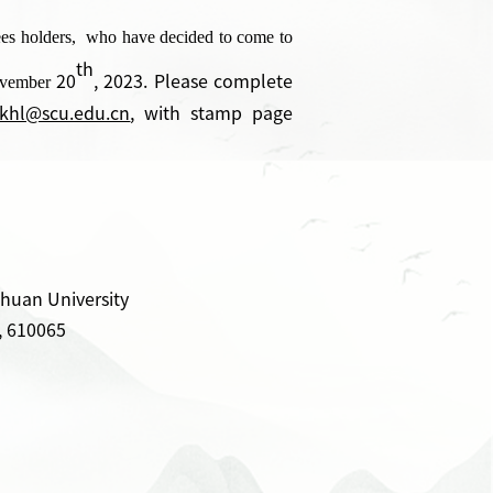
rees holders, who have decided
to come to
th
vember
2
0
, 202
3
.
Please complete
skhl@scu.edu.cn
, with stamp page
chuan University
, 610065