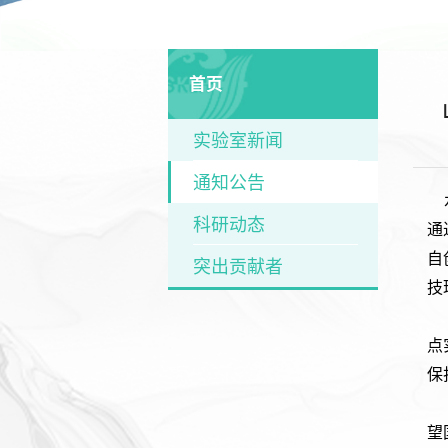
首页
实验室新闻
通知公告
科研动态
通
自
突出贡献者
技
点
保
望