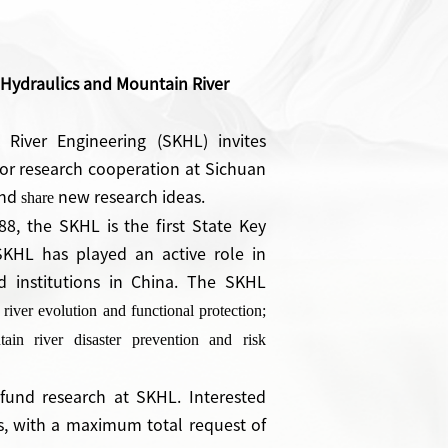
 Hydraulics
and
M
ountain River
River Engineering (SKHL) invites
for research cooperation at Sichuan
and
share
new research ideas.
8, the SKHL is the first State Key
SKHL has played an active role in
nd institutions in China. The SKHL
river evolution and functional protection;
tain river disaster prevention and risk
fund research at SKHL. Interested
s
, with a maximum total request of