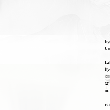
hy
Un
La
hy
co
(2)
ma
re