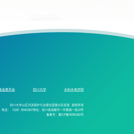
基金委员会
四川大学
水利水电学院
四川大学山区河流保护与治理全国重点实验室 . 版权所有
电话：（028）85401807地址：四川省成都市一环路南一段24号
备案号：蜀ICP备05006382号