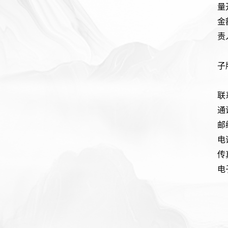
量
金
责
子
联
通
邮
电
传
电
2