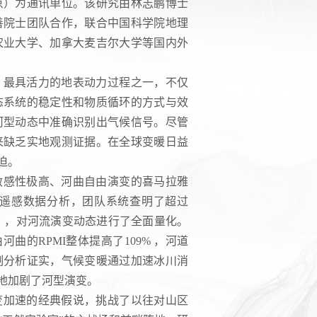
京）为通讯单位。该研究由林志鹏博士
善院士团队合作，联合中国科学院地理
农业大学、加拿大麦吉尔大学等国内外
、最具活力的地表动力过程之一，不仅
态系统的稳定性和物质循环的方式与效
河型动态中准确识别出气候信号。尽管
来缺乏实地观测证据。在全球变暖日益
迫。
敏感性极高、河曲自由演变的喜马拉雅
星遥感数据分析，团队系统查明了超过
MI），对河流演变动态进行了全面量化。
由河曲的RPMI整体提高了109% ，河道
制分析证实，气候变暖通过加速冰川消
地加剧了河型演变。
变加速的经典假说，挑战了以往对山区