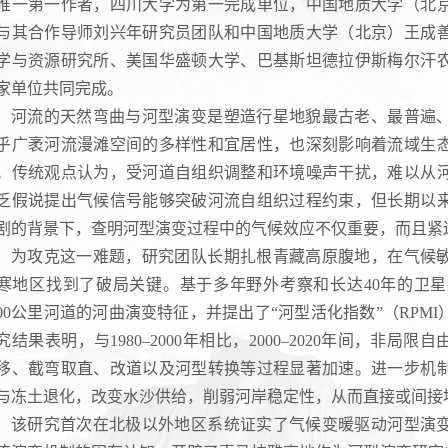
唯一第一作者，四川大学为第一完成单位，中国地质大学（北
与其合作导师刘兴年研究员团队和中国地质大学（北京）王成
学与资源研究所、美国华盛顿大学、巴基斯坦德拉伊斯梅尔汗
家单位共同完成。
河流的天然弯曲与河型演变是塑造行星地貌最古老、最普遍
乎广袤河流漫滩空间的多样性和宜居性，也深刻影响着流域生
。传统观点认为，受河道自组织调整和环境噪声干扰，难以从
乏假说提出气候信号能够突破河流自组织过程约束，但长期以
剧的背景下，查明河型演变过程中的气候效应不仅重要，而且紧
为攻克这一难题，研究团队长期扎根青藏高原腹地，在气候
寒地区找到了破局关键。基于多年野外考察和长达40年的卫
500公里河道的河曲演变特征，并提出了“河型活化指数”（RP
究结果表明，与1980–2000年相比，2000–2020年间，非局限自
移、截弯取直、改道以及河型转换等过程显著加速。进一步机
与冻土退化，改变水沙供给，削弱河岸稳定性，从而直接或间接
该研究首次在北极以外地区系统证实了气候变暖驱动河型演