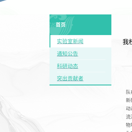
首页
我
实验室新闻
通知公告
科研动态
突出贡献者
队在
新研
动
流
物