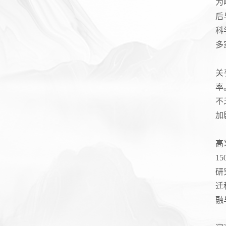
为
后
科
多
关
率
不
加
高
1
研
迁
融