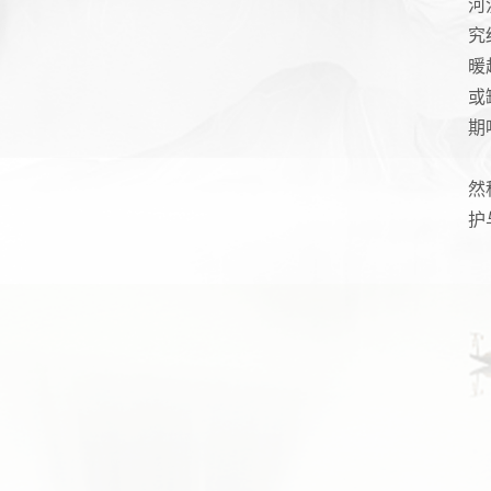
河
究
暖
或
期
然
护