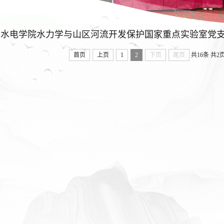
首页
上页
1
2
下页
尾页
共16条
共2