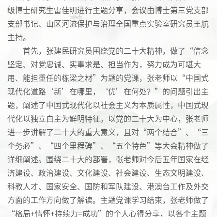
级博士研究生雷佳明进行主题分享，会议由博士第三党支部
支部书记、山区河流保护与治理全国重点实验室研究员王航
主持。
首先，张建民研究员围绕党的二十大精神，做了“信念
坚定、对党忠诚、实事求是、担当作为，努力成为可堪大
用、能担重任的栋梁之材”为题的党课，张老师以“中国式
现代化道路‘新’在哪里，‘优’在何处？”的问题引出主
题，阐述了中国式现代化以社会主义为本质属性，中国式现
代化以独立自主为鲜明特征。以党的二十大为中心，张老师
进一步讲解了二十大的重大意义，且对“两个结合”、“三
个务必”、“四个里程碑”、“五个特色”等大会精神做了
详细阐述。围绕二十大的部署，张老师对今后五年国家在经
济建设、政治建设、文化建设、社会建设、生态文明建设、
科教人才、国家安全、国防和军队建设、港澳台工作及外交
方面的工作方向做了解读。主题党课学习结束，张老师做了
“格局+情怀+持续力=成功”的个人心得分享，以各个主题