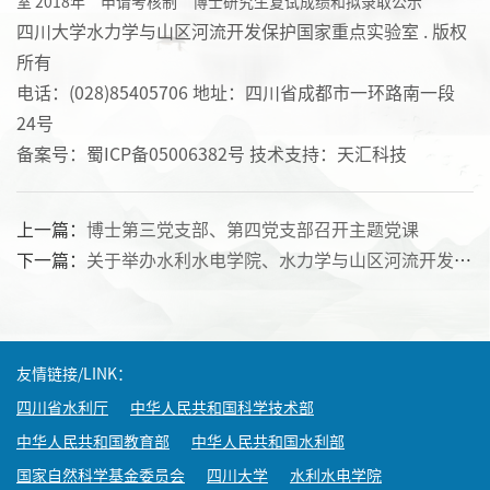
室 2018年“申请考核制”博士研究生复试成绩和拟录取公示
四川大学水力学与山区河流开发保护国家重点实验室 . 版权
所有
电话：(028)85405706 地址：四川省成都市一环路南一段
24号
备案号：蜀ICP备05006382号 技术支持：天汇科技
上一篇：
博士第三党支部、第四党支部召开主题党课
下一篇：
关于举办水利水电学院、水力学与山区河流开发保护国家重点实验室 就业指导“求职演练”系列活动（第二期）的通知
友情链接/LINK：
四川省水利厅
中华人民共和国科学技术部
中华人民共和国教育部
中华人民共和国水利部
国家自然科学基金委员会
四川大学
水利水电学院