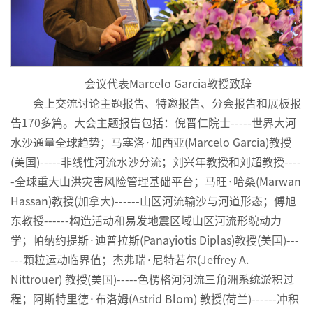
会议代表Marcelo Garcia教授致辞
会上交流讨论主题报告、特邀报告、分会报告和展板报
告170多篇。大会主题报告包括：倪晋仁院士-----世界大河
水沙通量全球趋势；马塞洛·加西亚(Marcelo Garcia)教授
(美国)-----非线性河流水沙分流；刘兴年教授和刘超教授----
-全球重大山洪灾害风险管理基础平台；马旺·哈桑(Marwan
Hassan)教授(加拿大)------山区河流输沙与河道形态；傅旭
东教授------构造活动和易发地震区域山区河流形貌动力
学；帕纳约提斯·迪普拉斯(Panayiotis Diplas)教授(美国)---
---颗粒运动临界值；杰弗瑞·尼特若尔(Jeffrey A.
Nittrouer) 教授(美国)-----色楞格河河流三角洲系统淤积过
程；阿斯特里德·布洛姆(Astrid Blom) 教授(荷兰)------冲积