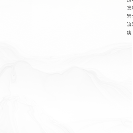
发
岩
流
绕