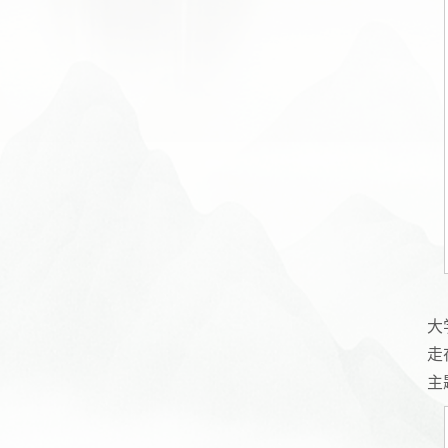
大
走
主