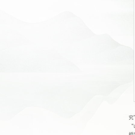
究
“
授