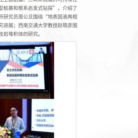
型桩基和根系启发式钻探”，介绍了
所研究员周公旦围绕“地表固液两相
究进展；西南交通大学教授赵晓彦围
枚岩堆积体的研究。