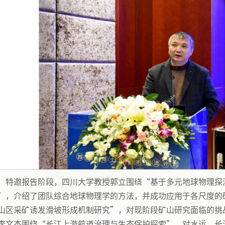
特邀报告阶段，四川大学教授郭立围绕“基于多元地球物理探
”，介绍了团队综合地球物理学的方法，并成功应用于各尺度的
山区采矿诱发滑坡形成机制研究”，对现阶段矿山研究面临的挑
李文杰围绕“长江上游航道治理与生态保护探索”，对水运、长