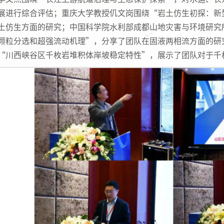
展进行综合评估；重庆大学教授仉文岗围绕“岩土仿生初探：新
土仿生方面的研究；中国科学院水利部成都山地灾害与环境研究
颗粒分选和超强流动机理”，分享了团队在固液两相流方面的研
“川西峡谷区千枚岩堆积体岸坡稳定特性”，展示了团队对于千