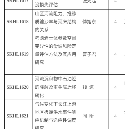
SKHL1617
4
张先起
没损失评估
山区河流阻力、推移
SKHL1618
4
质输沙率与河床结构
傅旭东
清
的关系
考虑岩土体参数空间
变异性的滑坡风险定
SKHL1619
4
武
量评估方法及其应用
曹子君
研究
河流沉积物
中
石油烃
西
SKHL1620
的降解
及重金属
迁移
钱
进
4
转化
气候变化下长江上游
地区极端洪水事件响
河
SKHL1621
闻
昕
4
应机制与适应性调度
研究