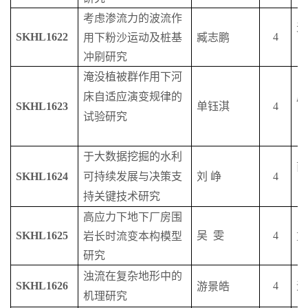
考虑渗流力的波流作
天
SKHL1622
4
用下粉沙运动及桩基
臧志鹏
冲刷研究
淹没植被群作用下河
床自适应演变规律的
成
SKHL1623
单钰淇
4
试验研究
于大数据挖掘的水利
南
SKHL1624
可持续发展与决策支
刘
峥
4
持关键技术研究
高应力下地下厂房围
SKHL1625
吴
雯
4
岩长时流变本构模型
重
研究
浊流在
复杂地形中的
SKHL1626
4
游景皓
浙
机理研究