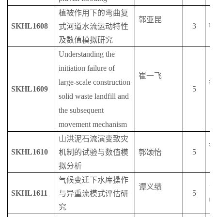
植被作用下的弯曲复
郭亚昆
SKHL1608
3
Un
式河道水流运动特性
及数值模拟研究
Understanding the
initiation failure of
崔一飞
large-scale
construction
香
SKHL1609
5
solid waste landfill and
the subsequent
movement mechanism
山洪泥石流演变致灾
香
SKHL1610
5
机制的试验与数值模
郭颂怡
拟分析
气候变迁下水库操作
谭义绩
台
SKHL1611
5
与异重流模式评估研
中
究