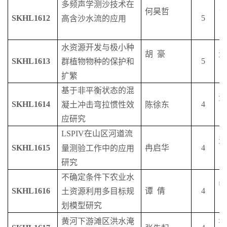
多频声学测沙技术在
何昊哲
台
SKHL1612
5
高含沙水流的应用
水资源开发与极小种
胡
豪
澳
SKHL1613
5
群植物物种的保护和
扩繁
基于非平衡状态的混
河
SKHL1614
4
凝土冲击弯拉惯性效
陈徐东
应研究
LSPIV
在山区河道流
浙
SKHL1615
冉启华
4
量测验工作中的应用
研究
不确定条件下农业水
中
SKHL1616
谭
倩
4
土资源利用多目标规
划模型研究
黄河下游滩区洪水淹
华