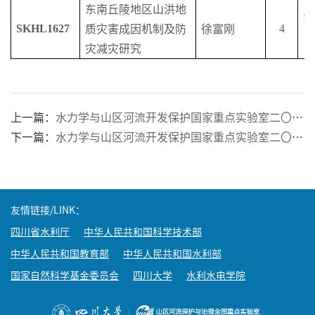
东南丘陵地区山洪地
南
SKHL1627
4
质灾害成因机制及防
徐富刚
灾减灾研究
上一篇：
水力学与山区河流开发保护国家重点实验室二〇一七年开放课题批准名单
下一篇：
水力学与山区河流开发保护国家重点实验室二〇一五年开放课题批准名单
友情链接/LINK：
四川省水利厅
中华人民共和国科学技术部
中华人民共和国教育部
中华人民共和国水利部
国家自然科学基金委员会
四川大学
水利水电学院