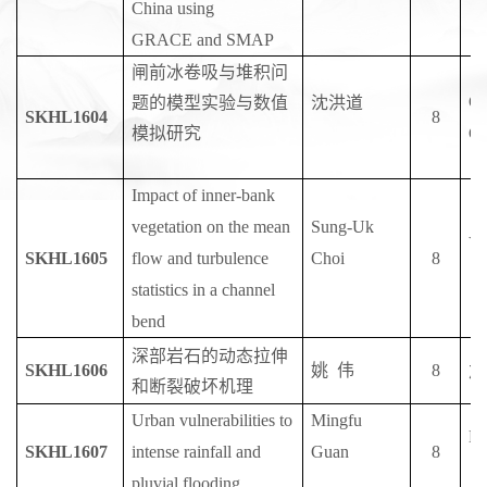
China using
GRACE and SMAP
闸前冰卷吸与堆积问
Cl
题的模型实验与数值
沈洪道
SKHL1604
8
模拟研究
Cl
Impact of inner-bank
vegetation on the mean
Sung-Uk
Yo
SKHL1605
flow and turbulence
Choi
8
statistics in a channel
bend
深部岩石的动态拉伸
SKHL1606
姚
伟
8
加
和断裂破坏机理
Urban vulnerabilities to
Mingfu
Lo
SKHL1607
intense rainfall and
Guan
8
pluvial flooding