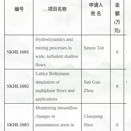
申请人
金
编号
项目名称
姓
名
额
(万
元
)
Hydrodynamics and
mixing processes in
Simon Tait
SKHL1601
8
sh
wide, turbulent shallow
flows
Lattice Boltzmann
simulation of
Jian Guo
CM
SKHL1602
8
multiphase flows and
Zhou
Me
applications
Monitoring streamflow
changes in
Chaopeng
SKHL1603
mountainous areas in
Shen
8
Pe