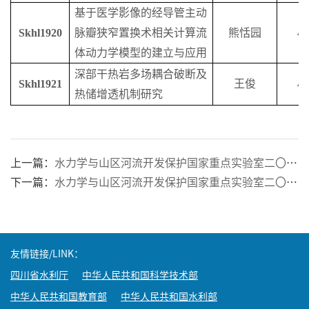
基于医学影像的经导管主动
S
khl1920
脉瓣狭窄置换术相关计算流
熊恬园
4
体动力学模型的建立与应用
深部干热岩多场耦合破断及
S
khl1921
王俊
4
热储增透机制研究
上一篇：
水力学与山区河流开发保护国家重点实验室二〇一八年开放课题获批名单
下一篇：
水力学与山区河流开发保护国家重点实验室二〇一七年开放课题批准名单
友情链接/LINK：
四川省水利厅
中华人民共和国科学技术部
中华人民共和国教育部
中华人民共和国水利部