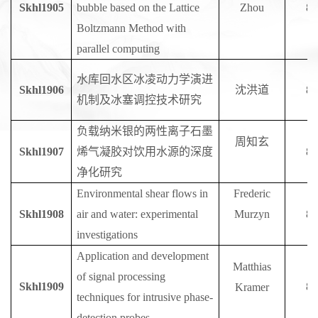
S
khl1905
bubble based on the Lattice
Zhou
8
Boltzmann Method with
parallel computing
水库回水区冰凌动力学演进
S
khl1906
沈洪道
8
机制及冰塞调控技术研究
负载纳米银的两性离子石墨
周知玄
S
khl1907
烯气凝胶对饮用水源的深度
8
净化研究
Environmental shear flows in
Frederic
S
khl1908
air and water: experimental
Murzyn
8
investigations
Application and development
Matthias
of signal processing
S
khl1909
8
Kramer
techniques for intrusive phase-
detection probes