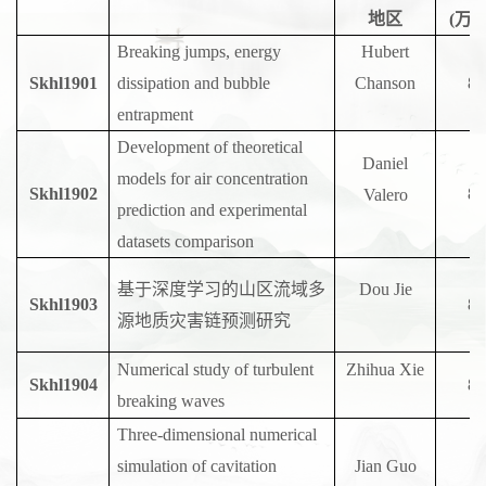
地区
(
万
Breaking jumps, energy
Hubert
S
khl1901
dissipation and bubble
Chanson
8
entrapment
Development of theoretical
Daniel
models for air concentration
S
khl1902
8
Valero
prediction and experimental
datasets comparison
基于深度学习的山区流域多
Dou Jie
S
khl1903
8
源地质灾害链预测研究
Numerical study of turbulent
Zhihua Xie
S
khl1904
8
breaking waves
Three-dimensional numerical
simulation of cavitation
Jian Guo