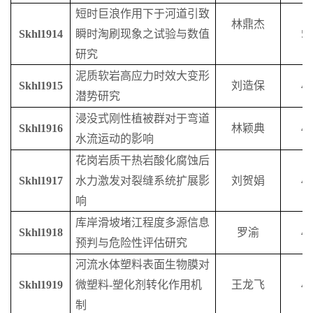
短时巨浪作用下于河道引致
林鼎杰
S
khl1914
瞬时淘刷现象之试验与数值
5
研究
泥质软岩高应力时效大变形
S
khl1915
刘造保
4
潜势研究
浸没式刚性植被群对于弯道
S
khl1916
林颖典
4
水流运动的影响
花岗岩质干热岩酸化腐蚀后
S
khl1917
水力激发对裂缝系统扩展影
刘贺娟
4
响
库岸滑坡堵江程度多源信息
S
khl1918
罗渝
4
预判与危险性评估研究
河流水体塑料表面生物膜对
S
khl1919
微塑料
-
塑化剂转化作用机
王龙飞
4
制