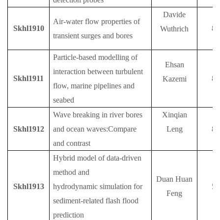
Davide
Air-water flow properties of
S
khl1910
8
Wuthrich
transient surges and bores
Particle-based modelling of
Ehsan
interaction between turbulent
S
khl1911
8
Kazemi
flow, marine pipelines and
seabed
Wave breaking in river bores
Xinqian
S
khl1912
and ocean waves:Compare
Leng
8
and contrast
Hybrid model of data-driven
method and
Duan Huan
S
khl1913
hydrodynamic simulation for
5
Feng
sediment-related flash flood
prediction