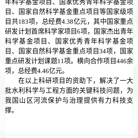
年科学基金项目、
国家优秀青年科学基金项
目
、
国家自然科学基金重点项目
等国家级项
目共
183
项，总经
费4.38
亿元
，
其中国家重点
研发计划首席科学家项目6项，国家杰出青年
科学基金项目、
国家优秀青年科学基金项
目
、
国家自然科学基金重点项目34
项
，
国家
重点研发计划
课题
11项
。
横向合作项目
446
余
项，总经费
4.46
亿元。
在以上科研项目的资助下，解决了一大
批水利科学与工程方面的关键科技问题，为
我国山区河流保护与治理提供有力科技支
撑。