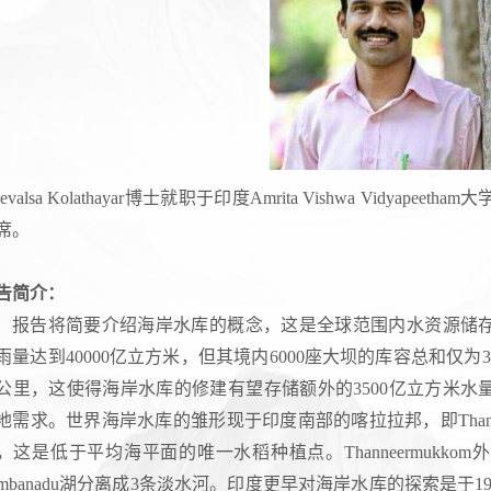
evalsa Kolathayar
博士就职于印度
Amrita Vishwa Vidyapeetham
大
席。
告简介：
报告将简要介绍海岸水库的概念，这是全球范围内水资源储
雨量达到40000亿立方米，但其境内6000座大坝的库容总和仅为3
公里，这使得海岸水库的修建有望存储额外的3500亿立方米
地需求。世界海岸水库的雏形现于印度南部的喀拉拉邦，即Thanneerm
，这是低于平均海平面的唯一水稻种植点。Thanneermukko
embanadu湖分离成3条淡水河。印度更早对海岸水库的探索是于1957