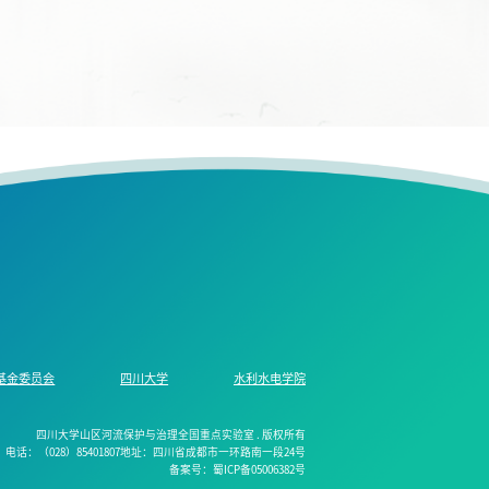
基金委员会
四川大学
水利水电学院
四川大学山区河流保护与治理全国重点实验室 . 版权所有
电话：（028）85401807地址：四川省成都市一环路南一段24号
备案号：蜀ICP备05006382号