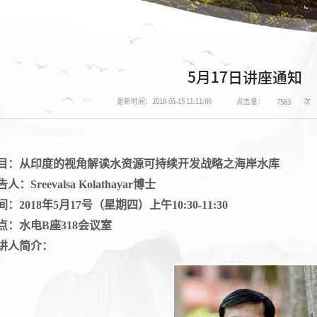
5月17日讲座通知
点击量：
次
更新时间：2018-05-15 11:11:06
7583
目
：从印度的视角解读水资源可持续开发战略之海岸水库
告人：
Sreevalsa Kolathayar
博士
间：
2018
年
5
月
17
号（星期四）上午
10:30-11:30
点：水电
B
座
318
会议室
讲人简介：