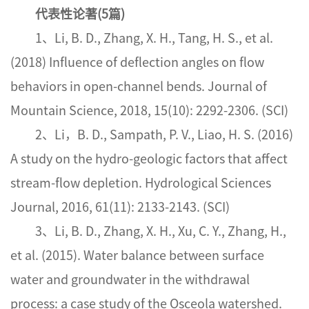
代表性论著
(5
篇
)
1、Li, B. D., Zhang, X. H., Tang, H. S., et al.
(2018) Influence of deflection angles on flow
behaviors in open-channel bends. Journal of
Mountain Science, 2018, 15(10): 2292-2306. (SCI)
2、Li，B. D., Sampath, P. V., Liao, H. S. (2016)
A study on the hydro-geologic factors that affect
stream-flow depletion. Hydrological Sciences
Journal, 2016, 61(11): 2133-2143. (SCI)
3、Li, B. D., Zhang, X. H., Xu, C. Y., Zhang, H.,
et al. (2015). Water balance between surface
water and groundwater in the withdrawal
process: a case study of the Osceola watershed.