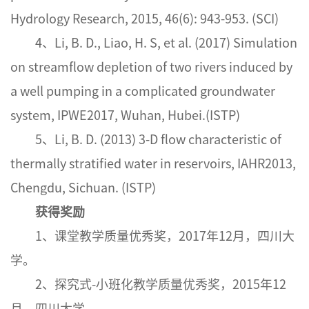
Hydrology Research, 2015, 46(6): 943-953. (SCI)
4、Li, B. D., Liao, H. S, et al. (2017) Simulation
on streamflow depletion of two rivers induced by
a well pumping in a complicated groundwater
system, IPWE2017, Wuhan, Hubei.(ISTP)
5、Li, B. D. (2013) 3-D flow characteristic of
thermally stratified water in reservoirs, IAHR2013,
Chengdu, Sichuan. (ISTP)
获得奖励
1、课堂教学质量优秀奖，2017年12月，四川大
学。
2、探究式-小班化教学质量优秀奖，2015年12
月，四川大学。