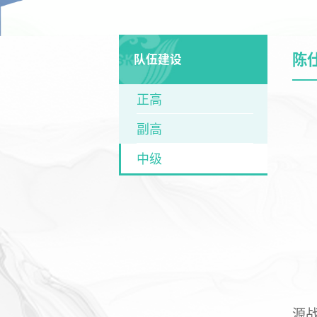
陈
队伍建设
正高
副高
中级
源战