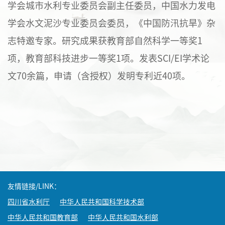
学会城市水利专业委员会副主任委员，中国水力发电
学会水文泥沙专业委员会委员，《中国防汛抗旱》杂
志特邀专家。研究成果获教育部自然科学一等奖
1
项，教育部科技进步一等奖
1
项。发表
SCI/EI
学术论
文
70
余篇，申请（含授权）发明专利近
40
项。
友情链接/LINK：
四川省水利厅
中华人民共和国科学技术部
中华人民共和国教育部
中华人民共和国水利部