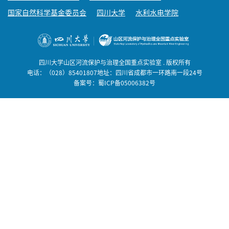
国家自然科学基金委员会
四川大学
水利水电学院
四川大学山区河流保护与治理全国重点实验室 . 版权所有
电话：（028）85401807地址：四川省成都市一环路南一段24号
备案号：蜀ICP备05006382号