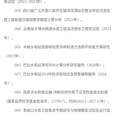
202
~202
型试验（
2
3
年
）。
（
6
3
）
四川省广元市青川县乔庄镇湾湾潭综合整治项目河道改
202
建工程新建河堤段数学模型
计算分析
（
3
年
）。
6
023
（
4
）云南省大理州桃源水库工程溢洪道水工模型试验（
2
年）
；
（
65
）木破水电站首部枢纽泄洪闸和消力池损坏修复方案研究
（
2023
年
）；
（
66
）巴拉水电站溃坝洪水计算分析研究服务（
2024
年）；
（
67
）巴拉水电站
2024
年防洪抢险应急预案编制服务（
2024
年）；
（
68
）
高原涉水桥墩冻融
-
冲刷共同作用下压弯性能退化机理
（
国家自然科学基金批准号：
52378172
，时间
2024.1~2027.12
年）
；
（
69
）青峪口水库工程鱼道专题研究与物理模型试验及运行监