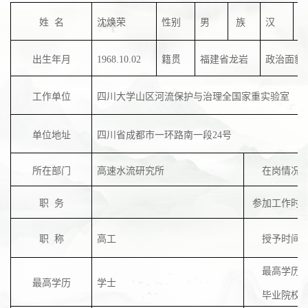
姓
名
沈焕荣
性别
男
族
汉
健
出生年月
1968.10.02
籍贯
福建省龙岩
政治面貌
工作单位
四川大学山区河流保护
与治理全
国家重实验室
单位地址
四川省成都市一环路南一段
24
号
所在部门
高速水流研究所
在岗情况
职
务
参加工作时
职
称
高工
授予时间
最高学历
最高学历
学士
毕业院校