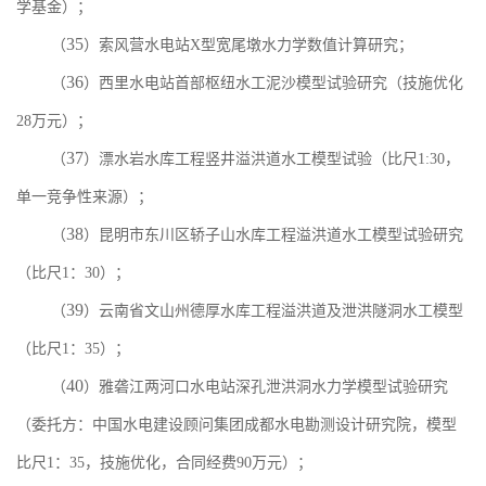
学基金）；
35
（
）索风营水电站
X
型宽尾墩水力学数值计算研究；
36
（
）西里水电站首部枢纽水工泥沙模型试验研究（技施优化
28
万元）；
37
（
）漂水岩水库工程竖井溢洪道水工模型试验（比尺
1:30
，
单一竞争性来源）；
38
（
）昆明市东川区轿子山水库工程溢洪道水工模型试验研究
（比尺
1
：
30
）；
39
（
）云南省文山州德厚水库工程溢洪道及泄洪隧洞水工模型
（比尺
1
：
35
）；
40
（
）雅砻江两河口水电站深孔泄洪洞水力学模型试验研究
（委托方：中国水电建设顾问集团成都水电勘测设计研究院，模型
比尺
1
：
35
，技施优化，合同经费
90
万元）；