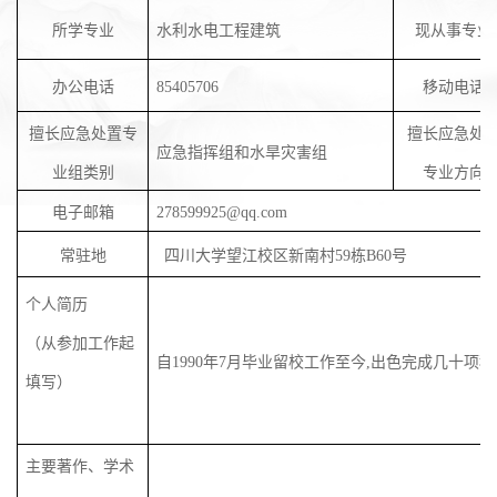
所学专业
水利水电工程建筑
现从事专业
办公电话
85405706
移动电话
擅长应急处置专
擅长应急处
应急指挥组和水旱灾害组
业组类别
专业方向
电子邮箱
278599925@qq.com
常驻地
四川大学望江校区新南村
59
栋
B60
号
个人简历
（从参加工作起
自
1990
年
7
月毕业留校工作至今
,
出色完成几十项科
填写）
主要著作、学术