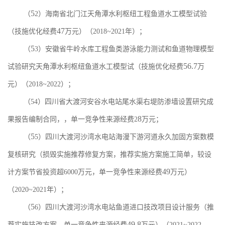
5
（
2
）海南省北门江天角潭水利枢纽工程鱼道水工模型试验
47
（技施优化经费
万元）（
2018~2021
年）；
5
（
3
）安徽省牛岭水库工程鱼类游泳能力测试和鱼道物理模型
56.7
试验研究天角潭水利枢纽鱼道水工模型试（技施优化经费
万
元）（
2018~2022
）；
（
54
）四川省大渡河安谷水电站尾水渠右堤防渗墙设置研究成
8
果报告编制合同，
，单一竞争性来源经费
2
万元
；
5
（
5
）四川大渡河沙湾水电站海漫下游河道永久加固方案数模
复核研究（损毁实施推荐修复方案，
推荐实施方案施工简单，较设
49
计方案节省投资超
6000
万元，
单一竞争性来源经费
万元）
（
2020~2021
年）；
5
（
6
）四川大渡河沙湾水电站鱼道进口技改项目设计服务（推
49.8
荐实施技改方案，单一竞争性来源经费
万元）（
2021~2022