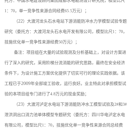
托方：中国水电建设顾问集团成都水电勘测设计研究院，模型比尺
1
：
70
，单一竞争性来源合同经费
65.5
万元）；
22
（
）大渡河龙头石水电站下游消能防冲水力学模型试验专题
研究（委托方：大渡河龙头石水电开发有限公司，模型比尺
1
：
70
，
技施优化单一竞争性来源经费
50
万元）；
备注：项目组在大量的试验观测及分析基础上，对设计方案进
行了深入的研究，采用阶梯分流消能的研究思路，最终在安全经济
条件下，为设计施工方案优化提供了切实可行的理论实践依据。该
2009
工程已于
年全部竣工验收，运行良好。业主特此对承担模型试
验的本项目组专门进行了
4.8
万元的现金奖励
；
23
（
）大渡河泸定水电站下游消能防冲水工模型试验及
2#
和
3#
泄洪洞出口消力池单体模型专题研究（委托方：四川华电泸定水电
有限公司，模型比尺
1
：
70
，技施优化单一竞争性来源合同总经费