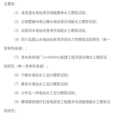
主要有
：
1
（
）溪洛渡水电站泄洪消能整体水工模型试验；
2
（
）云南楚雄州青山嘴水电站泄洪消能水工模型试验；
3
（
）向家坝水电站坝身泄洪消能水工模型试验；
4
（
）四川瓦屋山水电站右岸泄洪洞水力学模型试验研究（单一
竞争性来源）；
5
（
）贵州发耳电厂
(4×600MW)
新建工程河道治理水工模型试
验研究（单一竞争性来源）；
6
（
）宁朗水电站水工泥沙模型试验；
7
（
）撒多水电站水工泥沙模型试验；
8
（
）沙坪五一桥电站水工泥沙模型试验；
9
（
）攀煤集团煤矸石发电技改工程截洪沟消能措施水工模型试
验研究；