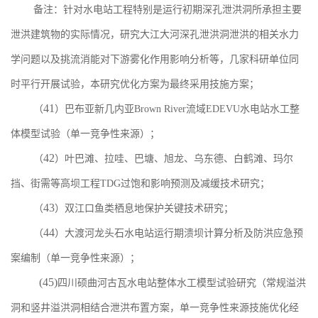
备注：针对水电站工程特别是运行初期深孔泄洪洞所承担主要
泄洪建筑物的实际情况，研究大江大河深孔泄洪洞泄洪的相关水力
学问题以及挑流消能对下游雾化作用影响分析等，几家科研单位同
时平行开展试验，本研究优化方案为最终采用技施方案；
41
（
）巴布亚新几内亚
Brown River
流域
EDEVU
水电站水工整
体模型试验（单一竞争性来源）；
42
（
）叶巴滩、拉哇、巴塘、旭龙、乌东德、白鹤滩、玛尔
挡、街需等高坝工程
TDG
过饱和影响预测及减缓技术研究；
43
（
）双江口鱼类栖息地保护关键技术研究；
44
（
）大渡河龙头石水电站运行期溃坝计算分析及防洪应急预
案编制（单一竞争性来源）；
(45)
四川硕曲河古瓦水电站整体水工模型试验研究（常规溢洪
洞和竖井溢洪洞相结合泄洪布置方案，单一竞争性来源技施优化经