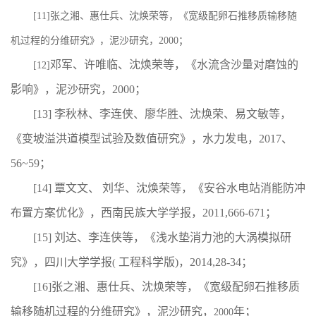
[11]张之湘、惠仕兵、沈焕荣等，《宽级配卵石推移质输移随
机过程的分维研究》，泥沙研究，2000；
邓军、许唯临、沈焕荣等，《水流含沙量对磨蚀的
[12]
影响》，泥沙研究，2000；
[13] 李秋林、李连侠、廖华胜、沈焕荣、易文敏等，
《变坡溢洪道模型试验及数值研究》，水力发电，2017、
56~59；
[14] 覃文文、 刘华、沈焕荣等，《安谷水电站消能防冲
布置方案优化》，西南民族大学学报，2011,666-671；
[15] 刘达、李连侠等，《浅水垫消力池的大涡模拟
研
究》，四川大学学报
工程科学版
)
，
2014,28-34
；
(
[16]
张之湘、惠仕兵、沈焕荣等，《宽级配卵石推移质
输移随机过程的分维研究》，泥沙研究，
年；
2000