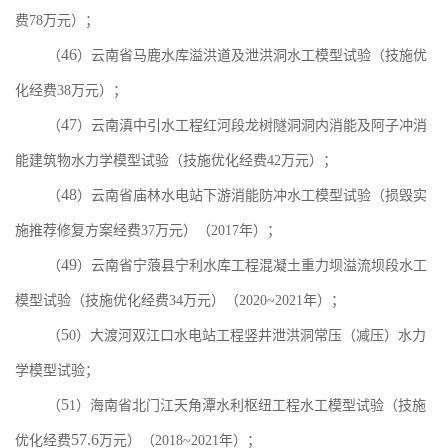
费
78
万元）
；
46
（
）云南省马鹿水库溢洪道及泄洪洞水工模型试验（技施优
化经费
38
万元）；
47
（
）云南滇中引水工程红河段龙树隧洞洞内消能及阿子冲消
能建筑物水力学模型试验（技施优化经费
42
万元）
；
48
（
）云南省庙林水电站下游消能防冲水工模型试验（损毁实
施推荐修复方案经费
37
万元）（
2017
年）；
49
（
）云南省宁蒗县宁利水库工程混凝土重力坝溢流坝段水工
模型试验（技施优化经费
34
万元）（
2020~2021
年）；
5
（
0
）大渡河
双江口
水电站
工程竖井泄洪洞常压（减压）水力
学模型试验；
5
（
1
）海南省北门江天角潭水利枢纽工程水工模型试验（技施
57.6
优化经费
万元）（
2018~2021
年）；