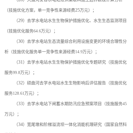
25
（
技施优化方案，单一竞争性来源经费
万元
）；
29
（
）去学水电站水生生物保护措施优化、水生生态监测项目
（技施优化服务
64.6
万元）
；
30
（
）去学水电站生态流量综合利用设施变更的环境合理性分
析（技施优化服务单一竞争性来源经费
14.9
万元）
；
31
（
）去学水电站水生生物保护措施优化专题研究（技施优化
服务
99.8
万元）
；
32
（
）硕曲河去学水电站水生生物影响后评估报告（技施优化
服务
128.61
万元）
；
33
（
）去学水电站下闸蓄水期防汛应急预案项目（技施服务
45
万元）
；
34
（
）宽尾墩和阶梯溢流坝一体化消能机理研究（国家自然科