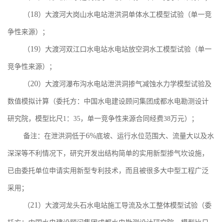
18
（
）大渡河大岗山水电站泄洪洞单体水工模型试验（单一竞
争性来源）；
19
（
）大渡河双江口水电站水电站放空洞水工模型试验（单一
竞争性来源）；
20
（
）大渡河瀑布沟水电站泄洪洞掺气减蚀水力学模型试验及
数值模拟计算（委托方：中国水电建设顾问集团成都水电勘测设计
研究院，模型比尺
1
：
35
，单一竞争性来源合同经费
38
万元）；
6%
备注：在泄洪洞低于
底坡、运行水位范围大、流量大以及水
深深等不利情况下，研究开发出结构简单的实用新型掺气坎设施，
已由委托单位申请实用新型专利技术，而且被很多大中型工程广泛
采用；
21
（
）大渡河龙头石水电站施工导流及水工整体模型试验（委