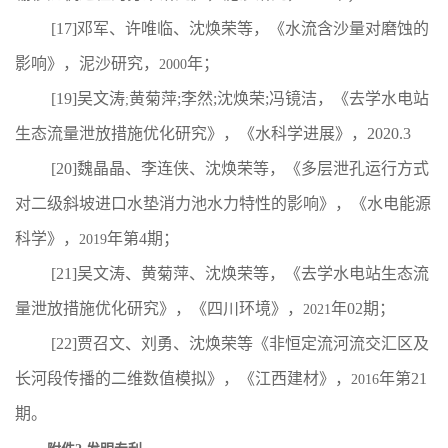
[17]
邓军、许唯临、沈焕荣等，《水流含沙量对磨蚀的
影响》，泥沙研究，
年；
2000
[19]
吴文涛
黄菊萍
;
李然
;
沈焕荣
;
冯镜洁，《去学水电站
;
生态流量泄放措施优化研究》，《水科学进展》，
2020.3
[20]
魏晶晶、李连侠、沈焕荣等，《多层泄孔运行方式
对二级斜坡进口水垫消力池水力特性的影响》，《水电能源
科学》，
年第
4
期；
2019
[21]
吴文涛、黄菊萍、沈焕荣等，《去学水电站生态流
量泄放措施优化研究》，《四川环境》，
年
02
期；
2021
[22]
贾召文、刘勇、沈焕荣等《非恒定流河流交汇区及
长河段传播的二维数值模拟》，《江西建材》，
年第
21
2016
期。