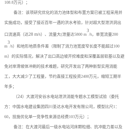
108.8
万元）；
备注：该项研究优化的消力池体型和布置方案已被工程采用并
实施成功，接受了接近百年一遇的洪水考验，针对超大型泄洪洞出
3
28 m/s
/s
口流速高（达
）、流量大
(
泄量达
5800 m
，单宽流量
200
3
/s
m
）和地形地质条件差（限制了消力池宽度窄长度不能超过
100
m
）的实际情况，解决了出口高边坡开挖难度和深覆盖层软基以及避
免对岸滑坡体冲刷的技术难题，研究开发出了两种新型实用消能
工，大大减少了工程量，节约直接工程投资
2400
万元，缩短工期半
年多；
24
（
）大渡河安谷水电站泄洪消能专题水工模型试验（委托
方：中国水电建设集团四川圣达水电开发有限公司，模型比尺
1
：
60
，技施优化单一竞争性来源总经费
103
万元）；
备注：在大渡河最后一级水电站河床颗粒细
、
抗冲能力差以及