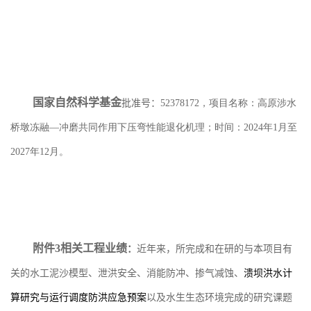
国家自然科学基金
批准号：
52378172
，项目名称：高原涉水
桥墩冻融—冲磨共同作用下压弯性能退化机理；时间：
2024
年
1
月至
2027
年
12
月。
附件3相关工程业绩
：
近年来，所完成和在研的与本项目有
关的水工泥沙模型
、
泄洪安全、
消能防冲
、
掺气减蚀
、
溃坝洪水计
算研究与运行调度防洪应急预案
以及
水生生态环境完成的研究
课题