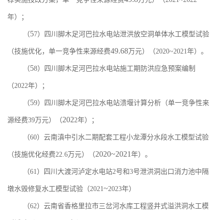
年）；
5
（
7
）四川脚木足河巴拉水电站泄洪放空洞单体水工模型试验
49.68
（技施优化，单一竞争性来源经费
万元）（
2020~2021
年）。
5
（
8
）四川脚木足河巴拉水电站
施工期防洪应急预案编制
（
2022
年）
；
5
（
9
）四川脚木足河巴拉水电站
溃堰计算分析
（单一竞争性来
202
源经费
39
万元）（
2
年）
；
（
60
）云南滇中引水
二期配套
工程
小龙潭分水段水工
模型试验
2020~2021
（技施优化经费
22.6
万元）
（
年
）。
（
6
1
）
四川大渡河泸定水电站
2
号和
3
号泄洪洞出口消力池中隔
~
墩水毁修复水工模型试验（
2021
2023
年）
（
6
2
）
云南省香格里拉市三岔河水库工程竖井式溢洪洞水工模