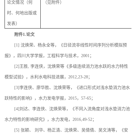
论文情况（何
（
见附件
）
时、何地出版或
发表）
附件
1.论文
[1] 沈焕荣、杨永全等，《日径流非线性时间序列分析模拟预
报》，四川大学学报，工程科学与技术，2001；
[2]王胜, 李连侠，沈焕荣等《多级连续消力池水跃的水力特性
模型试验》，水利水电科技进展，2012,23-28；
[3]李连侠、廖华胜、沈焕荣等，《进口形式对浅水垫消力池水
跃特性的影响》，水力发电学报，2015，57-65；
[4]刘达、李连侠、沈焕荣等，《不同入流角度对浅水垫消力池
水力特性的影响研究》，水力发电，2016,49-52；
[5] 张颖、 刘华、杨正清、沈焕荣、吴倩倩、吴文涛等，《安