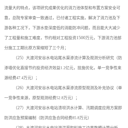
流量大的特点，该项研究成果优化的消力池体型和布置方案安全可
靠，总院专家审查一致通过，已付诸工程实施，解决了消力池及下
游各种工况下
，
下游水垫深度低的消能防冲问题，而且能大大减少
1500
了工程量和施工难度，节约相对工程投资
万元，下游消力池部
分施工工期比原方案缩短了三个月；
25
（
）大渡河安谷水电站尾水渠渗流计算及观测分析研究（防
渗墙优化直接节约投资经济效益
1.2
亿元，技施优化，单一竞争性来
源经费
47.4
万元）
；
26
（
）大渡河安谷水电站尾水渠渗流原型观测及补充协议（单
一竞争性来源，原型观测经费
52.8
万元）
；
27
（
）大渡河安谷水电站溃坝洪水计算、汛期调度应用方案即
防洪应急预案编制（防洪应急合同经费
85.8
万元）
28
（
）大渡河安谷水电站泄洪渠取料施工边界数模计算分析