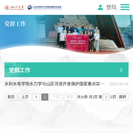
登陆
党群工作
党群工作
水利水电学院水力学与山区河流开发保护国家重点实验室党支部召开 党史学习教育专题组织生活会
2021-06-21
首页
上页
1
2
下页
尾页
共16条
共2页
第
/2页
跳转